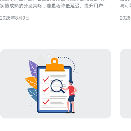
实施成熟的分发策略，能显著降低延迟、提升用户体
与可
验并满足区域合规性。本文总结可操作的最佳实践与
团队
2026年8月9日
202
典型案例要点，便于SEO与GEO搜索优化。 为什么选
择技术
择香港作为跨境内容分发节点 香港地理位置优越，网
服务
络互联丰富，面
法规