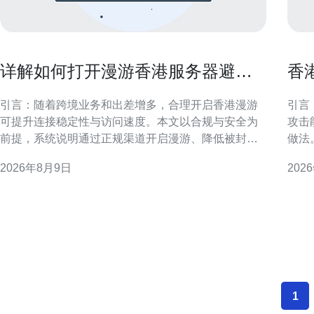
详解如何打开漫游香港服务器避免
香
被封禁与保障账号安全的方法
提
引言：随着跨境业务和出差增多，合理开启香港漫游
引言
可提升连接稳定性与访问速度。本文以合规与安全为
攻击
前提，系统说明通过正规渠道开启漫游、降低被封风
做法
险并保护账号安全的策略与注意事项。 理解漫游与合
率限
2026年8月9日
202
规边界的重要性 在开启香港漫游前，应明确“漫游”与
测，确
“规避限制”的区别。合规漫游是经运营商授权的跨地区
概述 在香港节点构建高防架构应包含多层防护：边缘
服务，而规避地域封锁或规避平台规则可能触及平台
清洗、
或法律风险
1