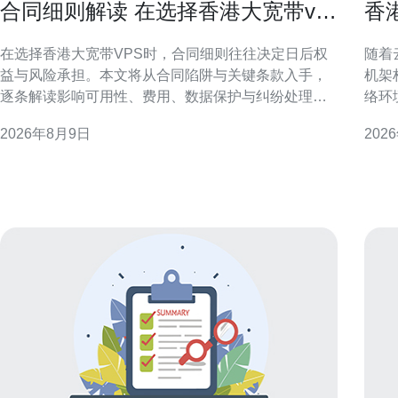
合同细则解读 在选择香港大宽带vps
香
时关注的合同陷阱与条款
迟
在选择香港大宽带VPS时，合同细则往往决定日后权
随着
益与风险承担。本文将从合同陷阱与关键条款入手，
机架
逐条解读影响可用性、费用、数据保护与纠纷处理的
络环
重要内容，帮助企业或个人在签约前把控要点，减少
做法
2026年8月9日
202
后续纠纷与损失。 理解香港大宽带VPS合同的基本结
更稳定、
构 签约前应先熟悉合同基本结构，包括服务描述、计
架构中的优势 香港
费方式、合同期限和终止条款。合同细则解读要关注
资源
服务范围是否