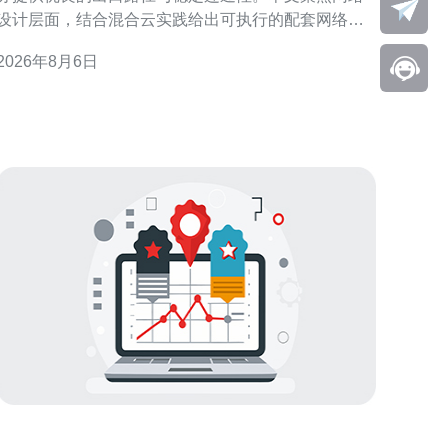
设计层面，结合混合云实践给出可执行的配套网络方
案与关键考量。 混合云架构与网络定位 混合云强调私
2026年8月6日
有云与公有云互通，网络成为决定性能与可靠性的核
心。部署时须明确应用延迟敏感度、数据同步频率与
跨域流量特性，以便制定合适的链路与安全策略。 香