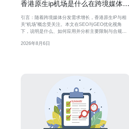
香港原生ip机场是什么在跨境媒体
发中的应用与限制
引言：随着跨境媒体分发需求增长，香港原生IP与相
关“机场”概念受关注。本文在SEO与GEO优化视角
下，说明是什么、如何应用并分析主要限制与合规考
量，便于内容分发决策与技术部署。 什么是香港原生
2026年8月6日
IP与“IP机场”概念 “香港原生IP”指由香港本地运营商或
数据中心分配、路由源自香港的公网地址。所谓“I