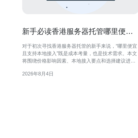
新手必读香港服务器托管哪里便宜
且支持本地接入
对于初次寻找香港服务器托管的新手来说，“哪里便宜
且支持本地接入”既是成本考量，也是技术需求。本文
将围绕价格影响因素、本地接入要点和选择建议进行
专业梳理，帮助你在香港机房选购时既省钱又能保证
2026年8月4日
访问体验。 香港服务器托管价格影响因素 价格并非唯
一衡量标准，带宽、端口类型、机柜位、供电与冗
余、安全服务和运维支持都会影响总成本。地理位
置、机房等级与与