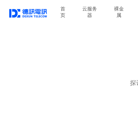
首
云服务
裸金
页
器
属
探