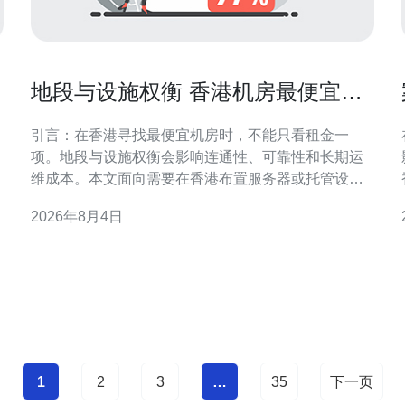
地段与设施权衡 香港机房最便宜的
机房选址避坑手册
引言：在香港寻找最便宜机房时，不能只看租金一
项。地段与设施权衡会影响连通性、可靠性和长期运
维成本。本文面向需要在香港布置服务器或托管设备
的企业和技术负责人，提供实用的选址避坑思路，便
2026年8月4日
于SEO与地理相关搜索快速定位核心问题。 地段优先
还是设施优先？选址决策的第一步 在“地段与设施权
衡”中，首要判断业务
1
2
3
…
35
下一页