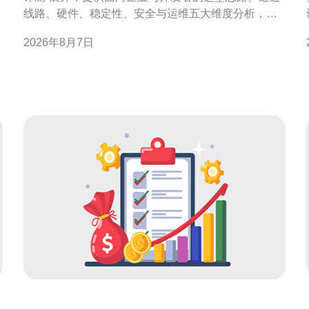
线路、硬件、稳定性、安全与运维五大维度分析，帮
助读者在复杂套餐中识别高性价比方案，便于SEO与
2026年8月7日
GEO优化决策。 香港机房服务器租用的核心优势 香港
机房靠近中国大陆且具备发达的国际骨干网络，适合
跨境业务与