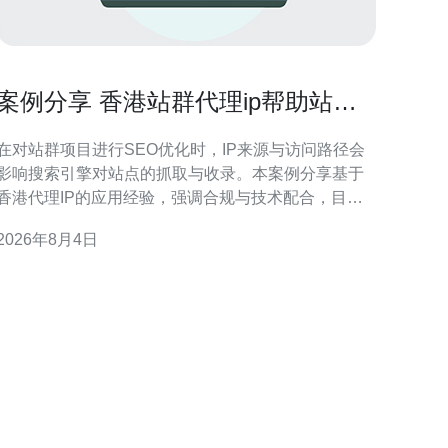
案例分享 香港站群代理ip帮助站群
提升收录与流量的成功经验
在对站群项目进行SEO优化时，IP来源与访问路径会
影响搜索引擎对站点的抓取与收录。本案例分享基于
香港代理IP的应用经验，强调合规与技术配合，目的
在于为类似项目提供可参考的策略与风控要点。 背景
2026年8月4日
与挑战 某站群项目面临收录缓慢与地域分布偏差问
题：目标受众为大中华区用户，但服务器与访问来源
集中，导致搜索引擎抓取频率与地理相关性不足。如
何在不违反