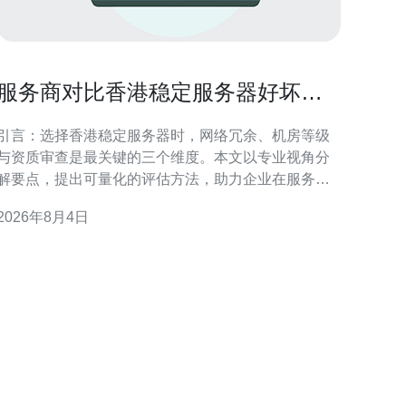
服务商对比香港稳定服务器好坏的
网络冗余、机房等级与资质审查
引言：选择香港稳定服务器时，网络冗余、机房等级
与资质审查是最关键的三个维度。本文以专业视角分
解要点，提出可量化的评估方法，助力企业在服务商
对比阶段做出理性决策，降低运营风险。 为什么网络
2026年8月4日
冗余决定香港稳定服务器好坏 网络冗余直接影响可用
性与故障恢复速度。对于香港稳定服务器而言，多路
骨干链路、独立带宽供应与BGP多线出口可显著减