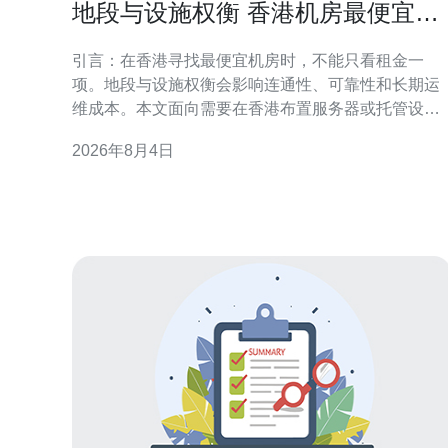
地段与设施权衡 香港机房最便宜的
机房选址避坑手册
引言：在香港寻找最便宜机房时，不能只看租金一
项。地段与设施权衡会影响连通性、可靠性和长期运
维成本。本文面向需要在香港布置服务器或托管设备
的企业和技术负责人，提供实用的选址避坑思路，便
2026年8月4日
于SEO与地理相关搜索快速定位核心问题。 地段优先
还是设施优先？选址决策的第一步 在“地段与设施权
衡”中，首要判断业务