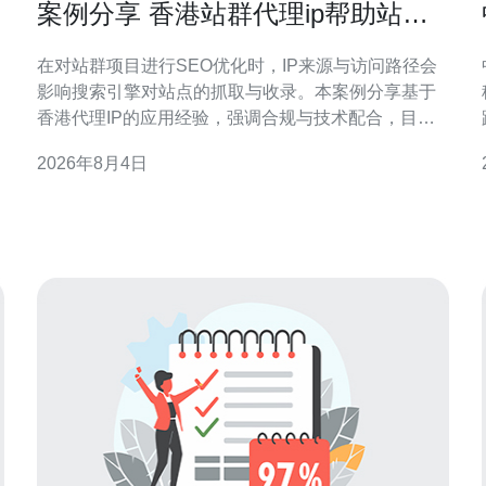
案例分享 香港站群代理ip帮助站群
提升收录与流量的成功经验
在对站群项目进行SEO优化时，IP来源与访问路径会
影响搜索引擎对站点的抓取与收录。本案例分享基于
香港代理IP的应用经验，强调合规与技术配合，目的
在于为类似项目提供可参考的策略与风控要点。 背景
2026年8月4日
与挑战 某站群项目面临收录缓慢与地域分布偏差问
题：目标受众为大中华区用户，但服务器与访问来源
集中，导致搜索引擎抓取频率与地理相关性不足。如
何在不违反