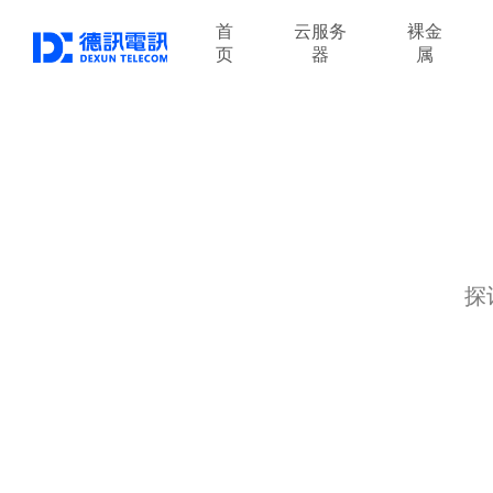
首
云服务
裸金
页
器
属
探