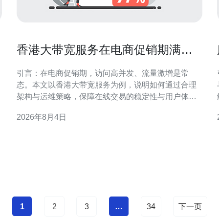
香港大带宽服务在电商促销期满足
高并发访问的能力示例
引言：在电商促销期，访问高并发、流量激增是常
态。本文以香港大带宽服务为例，说明如何通过合理
架构与运维策略，保障在线交易的稳定性与用户体
验。 一、带宽与链路冗余：基础保障 香港大带宽服务
2026年8月4日
提供高容量上行下行链路，通过多链路冗余与跨机房
互联，可以有效分散流量峰值，减少单点拥塞，从而
提升电商促销期间的可用性和抗压能力。 二、弹性扩
容：应对突发流
1
2
3
…
34
下一页