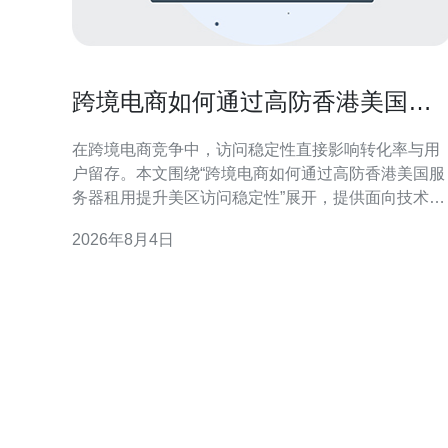
跨境电商如何通过高防香港美国服
务器租用提升美区访问稳定性
在跨境电商竞争中，访问稳定性直接影响转化率与用
户留存。本文围绕“跨境电商如何通过高防香港美国服
务器租用提升美区访问稳定性”展开，提供面向技术和
运营的实用策略。目标读者包括网站管理员、运维工
2026年8月4日
程师和跨境电商负责人，内容兼顾SEO与GEO优化，
便于快速落地改善美区访问表现。 为何美区访问稳定
性对跨境电商至关重要