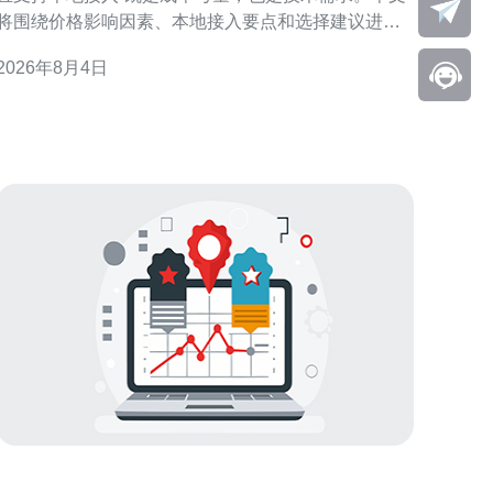
将围绕价格影响因素、本地接入要点和选择建议进行
专业梳理，帮助你在香港机房选购时既省钱又能保证
2026年8月4日
问体验。 香港服务器托管价格影响因素 价格并非唯
一衡量标准，带宽、端口类型、机柜位、供电与冗
余、安全服务和运维支持都会影响总成本。地理位
置、机房等级与与