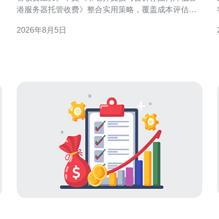
港服务器托管收费》整合实用策略，覆盖成本评估、
配置优化、带宽管理、合同谈判与运维自动化，旨在
2026年8月5日
在不牺牲稳定性与合规性的前提下，帮助企业有效降
访
决
低托管费用并提升资源利用率。 评估当前成本与使用
需求 第一步是全面梳理现有支出与实际资源使用情
况，包括CPU、