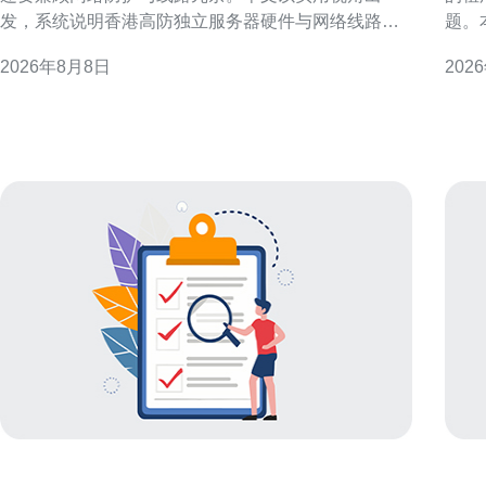
发，系统说明香港高防独立服务器硬件与网络线路选
题。
择全攻略，帮助企业和技术团队在合规、安全和性能
成本
2026年8月8日
202
之间取得平衡。 为什么选择香港高防独立服务器 香港
的香港
地理位置与国际互联优势使其成为节点枢纽，适合面
要租
向亚太与全球业务的部署。选择香港高防独立服务器
务、
可以获得低延迟的跨
果的