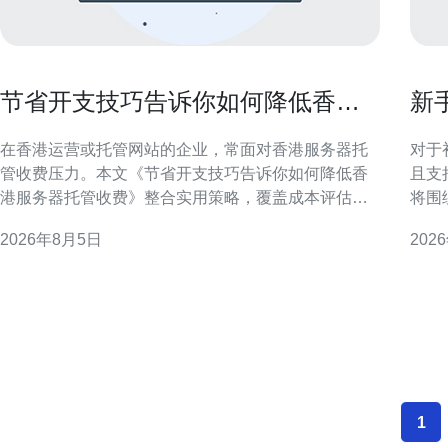
节省开支技巧告诉你如何降低香港
新
服务器托管收费
且
在香港运营或托管网站的企业，常面对香港服务器托
对于
管收费压力。本文《节省开支技巧告诉你如何降低香
且支
港服务器托管收费》整合实用策略，覆盖成本评估、
将围
配置优化、带宽管理、合同谈判与运维自动化，旨在
专业
2026年8月5日
202
在不牺牲稳定性与合规性的前提下，帮助企业有效降
访问体验。 香港服务器
低托管费用并提升资源利用率。 评估当前成本与使用
一衡
需求 第一步是全面梳理现有支出与实际资源使用情
余、
况，包括CPU、
置、
1