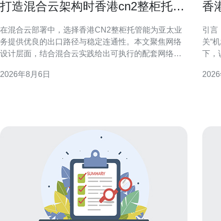
打造混合云架构时香港cn2整柜托管
香
的配套网络设计
发
在混合云部署中，选择香港CN2整柜托管能为亚太业
引言
务提供优良的出口路径与稳定连通性。本文聚焦网络
关“
设计层面，结合混合云实践给出可执行的配套网络方
下，
案与关键考量。 混合云架构与网络定位 混合云强调私
量，便
2026年8月6日
202
有云与公有云互通，网络成为决定性能与可靠性的核
IP与“IP机场”
心。部署时须明确应用延迟敏感度、数据同步频率与
数据
跨域流量特性，以便制定合适的链路与安全策略。 香