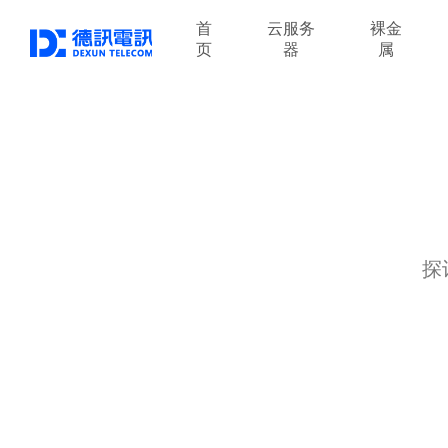
首
云服务
裸金
页
器
属
探