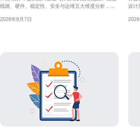
线路、硬件、稳定性、安全与运维五大维度分析，帮
设计
助读者在复杂套餐中识别高性价比方案，便于SEO与
案与关键考量。 
2026年8月7日
202
GEO优化决策。 香港机房服务器租用的核心优势 香港
有云
机房靠近中国大陆且具备发达的国际骨干网络，适合
心。
跨境业务与