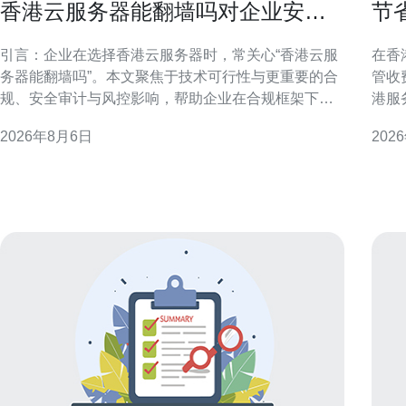
香港云服务器能翻墙吗对企业安全
节
审计和风控的影响说明
服
引言：企业在选择香港云服务器时，常关心“香港云服
在香
务器能翻墙吗”。本文聚焦于技术可行性与更重要的合
管收
规、安全审计与风控影响，帮助企业在合规框架下评
港服
估风险与控制措施。 香港云服务器的网络属性与跨境
配置
2026年8月6日
202
访问能力 技术上，香港云服务器位于国际化网络出
在不
口，通常可以访问国际互联网资源。是否“能翻墙”取决
低托管费
于服务商的网络策略、出口链路与客户部署方式，但
需求
任何跨境访
况，