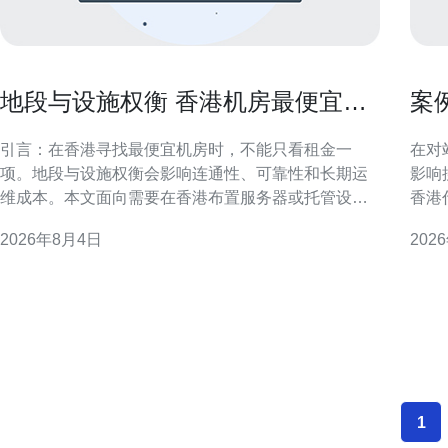
地段与设施权衡 香港机房最便宜的
案
机房选址避坑手册
提
引言：在香港寻找最便宜机房时，不能只看租金一
在对
项。地段与设施权衡会影响连通性、可靠性和长期运
影响
维成本。本文面向需要在香港布置服务器或托管设备
香港
的企业和技术负责人，提供实用的选址避坑思路，便
在于
2026年8月4日
202
于SEO与地理相关搜索快速定位核心问题。 地段优先
与挑
还是设施优先？选址决策的第一步 在“地段与设施权
题：
衡”中，首要判断业务
集中
何在
1