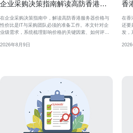
企业采购决策指南解读高防香港服
香
务器价格与性价比
路
在企业采购决策指南中，解读高防香港服务器价格与
在香
性价比是IT与采购团队必须的准备工作。本文针对企
还要
业级需求，系统梳理影响价格的关键因素、如何评估
发，
性价比，以及采购与运维中的实务要点，帮助决策者
择全
2026年8月9日
202
在成本、性能与合规之间取得平衡。 企业采购决策的
之间取得平衡。 
关键考量 在做出采购决策时，首先要明确业务场景与
地理
可接受的风险等级。考虑并发量、峰值流量、访问区
向亚
域与合规要求
可以