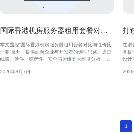
国际香港机房服务器租用套餐对比
打
与性价比评测
的
本文围绕“国际香港机房服务器租用套餐对比与性价比
在混
评测”展开，提供面向企业与开发者的选型思路。通过
务提
线路、硬件、稳定性、安全与运维五大维度分析，帮
设计
助读者在复杂套餐中识别高性价比方案，便于SEO与
案与关键考量。 
2026年8月7日
202
GEO优化决策。 香港机房服务器租用的核心优势 香港
有云
机房靠近中国大陆且具备发达的国际骨干网络，适合
心。
跨境业务与
1