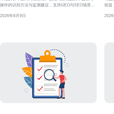
操作的识别方法与监测建议，支持GEO与SEO场景的
前提
准确定位。 香港原生IP段概述与常见分布 香港原生IP
险并保
2026年8月9日
202
段通常由本地互联网注册机构分配并在全球路由中直
规边
接可见，分布包含固网、移动、托管与CDN前端等类
“规
型。理解这些分布有助于地理定位、访
服务
或法