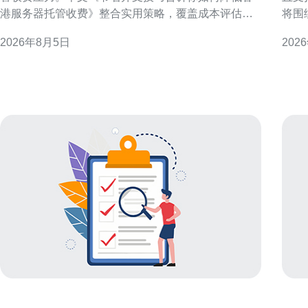
港服务器托管收费》整合实用策略，覆盖成本评估、
将围
配置优化、带宽管理、合同谈判与运维自动化，旨在
专业
2026年8月5日
202
在不牺牲稳定性与合规性的前提下，帮助企业有效降
访问体验。 香港服务器
低托管费用并提升资源利用率。 评估当前成本与使用
一衡
需求 第一步是全面梳理现有支出与实际资源使用情
余、
况，包括CPU、
置、