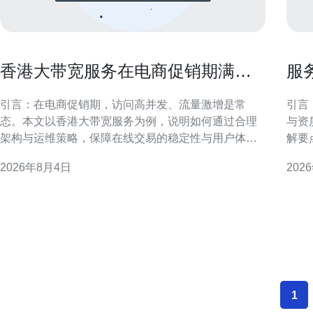
香港大带宽服务在电商促销期满足
服
高并发访问的能力示例
网
引言：在电商促销期，访问高并发、流量激增是常
引言
态。本文以香港大带宽服务为例，说明如何通过合理
与资
架构与运维策略，保障在线交易的稳定性与用户体
解要
验。 一、带宽与链路冗余：基础保障 香港大带宽服务
对比阶
2026年8月4日
202
提供高容量上行下行链路，通过多链路冗余与跨机房
冗余决定
互联，可以有效分散流量峰值，减少单点拥塞，从而
性与
提升电商促销期间的可用性和抗压能力。 二、弹性扩
骨干
容：应对突发流
1