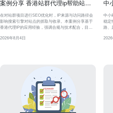
案例分享 香港站群代理ip帮助站群
中
提升收录与流量的成功经验
提
在对站群项目进行SEO优化时，IP来源与访问路径会
中小
影响搜索引擎对站点的抓取与收录。本案例分享基于
稳定
香港代理IP的应用经验，强调合规与技术配合，目的
路、
在于为类似项目提供可参考的策略与风控要点。 背景
维度
2026年8月4日
202
与挑战 某站群项目面临收录缓慢与地域分布偏差问
标区
题：目标受众为大中华区用户，但服务器与访问来源
么选择香港原
集中，导致搜索引擎抓取频率与地理相关性不足。如
大陆
何在不违反