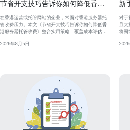
节省开支技巧告诉你如何降低香港
新
服务器托管收费
且
在香港运营或托管网站的企业，常面对香港服务器托
对于
管收费压力。本文《节省开支技巧告诉你如何降低香
且支
港服务器托管收费》整合实用策略，覆盖成本评估、
将围
配置优化、带宽管理、合同谈判与运维自动化，旨在
专业
2026年8月5日
202
在不牺牲稳定性与合规性的前提下，帮助企业有效降
访问体验。 香港服务器
低托管费用并提升资源利用率。 评估当前成本与使用
一衡
需求 第一步是全面梳理现有支出与实际资源使用情
余、
况，包括CPU、
置、