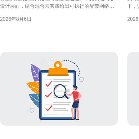
设计层面，结合混合云实践给出可执行的配套网络方
下，
案与关键考量。 混合云架构与网络定位 混合云强调私
量，便
2026年8月6日
202
有云与公有云互通，网络成为决定性能与可靠性的核
IP与“IP机场”
心。部署时须明确应用延迟敏感度、数据同步频率与
数据
跨域流量特性，以便制定合适的链路与安全策略。 香