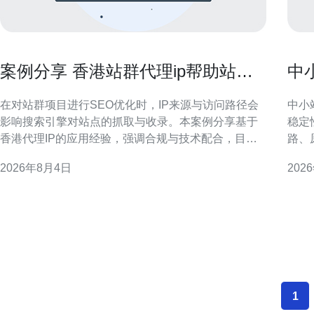
案例分享 香港站群代理ip帮助站群
中
提升收录与流量的成功经验
提
在对站群项目进行SEO优化时，IP来源与访问路径会
中小
影响搜索引擎对站点的抓取与收录。本案例分享基于
稳定
香港代理IP的应用经验，强调合规与技术配合，目的
路、
在于为类似项目提供可参考的策略与风控要点。 背景
维度
2026年8月4日
202
与挑战 某站群项目面临收录缓慢与地域分布偏差问
标区
题：目标受众为大中华区用户，但服务器与访问来源
么选择香港原
集中，导致搜索引擎抓取频率与地理相关性不足。如
大陆
何在不违反
1