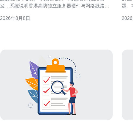
发，系统说明香港高防独立服务器硬件与网络线路选
题。
择全攻略，帮助企业和技术团队在合规、安全和性能
成本
2026年8月8日
202
之间取得平衡。 为什么选择香港高防独立服务器 香港
的香港
地理位置与国际互联优势使其成为节点枢纽，适合面
要租
向亚太与全球业务的部署。选择香港高防独立服务器
务、
可以获得低延迟的跨
果的