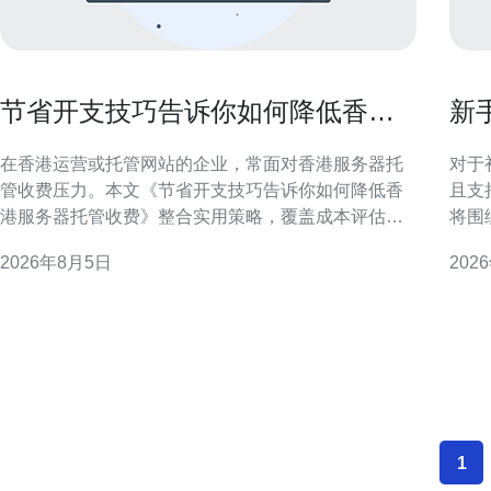
节省开支技巧告诉你如何降低香港
新
服务器托管收费
且
在香港运营或托管网站的企业，常面对香港服务器托
对于
管收费压力。本文《节省开支技巧告诉你如何降低香
且支
港服务器托管收费》整合实用策略，覆盖成本评估、
将围
配置优化、带宽管理、合同谈判与运维自动化，旨在
专业
2026年8月5日
202
在不牺牲稳定性与合规性的前提下，帮助企业有效降
访问体验。 香港服务器
低托管费用并提升资源利用率。 评估当前成本与使用
一衡
需求 第一步是全面梳理现有支出与实际资源使用情
余、
况，包括CPU、
置、
1