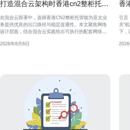
打造混合云架构时香港cn2整柜托管
香
的配套网络设计
发
在混合云部署中，选择香港CN2整柜托管能为亚太业
引言
务提供优良的出口路径与稳定连通性。本文聚焦网络
关“
设计层面，结合混合云实践给出可执行的配套网络方
下，
案与关键考量。 混合云架构与网络定位 混合云强调私
量，便
2026年8月6日
202
有云与公有云互通，网络成为决定性能与可靠性的核
IP与“IP机场”
心。部署时须明确应用延迟敏感度、数据同步频率与
数据
跨域流量特性，以便制定合适的链路与安全策略。 香