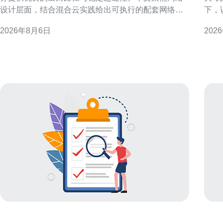
设计层面，结合混合云实践给出可执行的配套网络方
下，
案与关键考量。 混合云架构与网络定位 混合云强调私
量，便
2026年8月6日
202
有云与公有云互通，网络成为决定性能与可靠性的核
IP与“IP机场”
心。部署时须明确应用延迟敏感度、数据同步频率与
数据
跨域流量特性，以便制定合适的链路与安全策略。 香