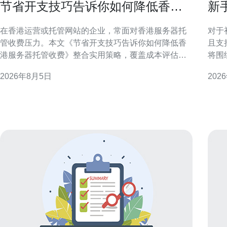
节省开支技巧告诉你如何降低香港
新
服务器托管收费
且
在香港运营或托管网站的企业，常面对香港服务器托
对于
管收费压力。本文《节省开支技巧告诉你如何降低香
且支
港服务器托管收费》整合实用策略，覆盖成本评估、
将围
配置优化、带宽管理、合同谈判与运维自动化，旨在
专业
2026年8月5日
202
在不牺牲稳定性与合规性的前提下，帮助企业有效降
访问体验。 香港服务器
低托管费用并提升资源利用率。 评估当前成本与使用
一衡
需求 第一步是全面梳理现有支出与实际资源使用情
余、
况，包括CPU、
置、