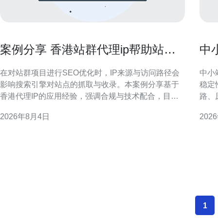
案例分享 香港站群代理ip帮助站群
中
提升收录与流量的成功经验
提
在对站群项目进行SEO优化时，IP来源与访问路径会
中小
影响搜索引擎对站点的抓取与收录。本案例分享基于
稳定
香港代理IP的应用经验，强调合规与技术配合，目的
路、
在于为类似项目提供可参考的策略与风控要点。 背景
维度
2026年8月4日
202
与挑战 某站群项目面临收录缓慢与地域分布偏差问
标区
题：目标受众为大中华区用户，但服务器与访问来源
么选择香港原
集中，导致搜索引擎抓取频率与地理相关性不足。如
大陆
何在不违反
1