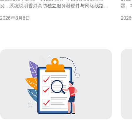
发，系统说明香港高防独立服务器硬件与网络线路选
题。
择全攻略，帮助企业和技术团队在合规、安全和性能
成本
2026年8月8日
202
之间取得平衡。 为什么选择香港高防独立服务器 香港
的香港
地理位置与国际互联优势使其成为节点枢纽，适合面
要租
向亚太与全球业务的部署。选择香港高防独立服务器
务、
可以获得低延迟的跨
果的