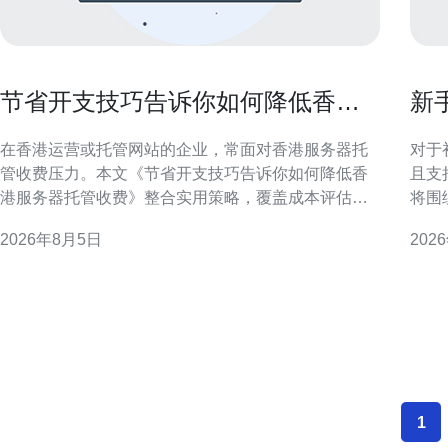
节省开支技巧告诉你如何降低香港
新
服务器托管收费
且
在香港运营或托管网站的企业，常面对香港服务器托
对于
管收费压力。本文《节省开支技巧告诉你如何降低香
且支
港服务器托管收费》整合实用策略，覆盖成本评估、
将围
配置优化、带宽管理、合同谈判与运维自动化，旨在
专业
2026年8月5日
202
在不牺牲稳定性与合规性的前提下，帮助企业有效降
访问体验。 香港服务器
低托管费用并提升资源利用率。 评估当前成本与使用
一衡
需求 第一步是全面梳理现有支出与实际资源使用情
余、
况，包括CPU、
置、
1