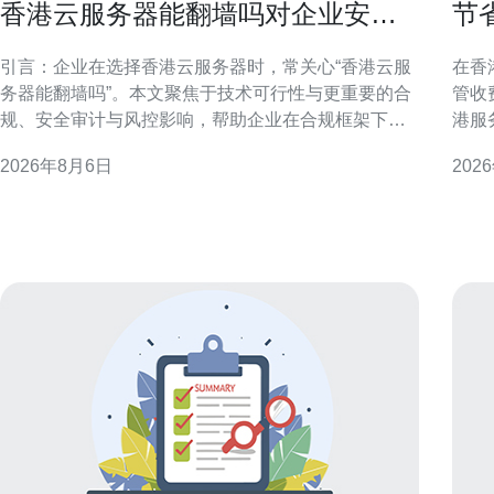
香港云服务器能翻墙吗对企业安全
节
审计和风控的影响说明
服
引言：企业在选择香港云服务器时，常关心“香港云服
在香
务器能翻墙吗”。本文聚焦于技术可行性与更重要的合
管收
规、安全审计与风控影响，帮助企业在合规框架下评
港服
估风险与控制措施。 香港云服务器的网络属性与跨境
配置
2026年8月6日
202
访问能力 技术上，香港云服务器位于国际化网络出
在不
口，通常可以访问国际互联网资源。是否“能翻墙”取决
低托管费
于服务商的网络策略、出口链路与客户部署方式，但
需求
任何跨境访
况，