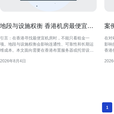
地段与设施权衡 香港机房最便宜的
案
机房选址避坑手册
提
引言：在香港寻找最便宜机房时，不能只看租金一
在对
项。地段与设施权衡会影响连通性、可靠性和长期运
影响
维成本。本文面向需要在香港布置服务器或托管设备
香港
的企业和技术负责人，提供实用的选址避坑思路，便
在于
2026年8月4日
202
于SEO与地理相关搜索快速定位核心问题。 地段优先
与挑
还是设施优先？选址决策的第一步 在“地段与设施权
题：
衡”中，首要判断业务
集中
何在
1