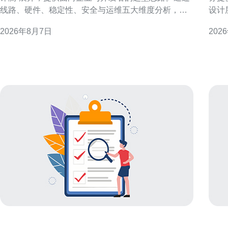
线路、硬件、稳定性、安全与运维五大维度分析，帮
设计
助读者在复杂套餐中识别高性价比方案，便于SEO与
案与关键考量。 
2026年8月7日
202
GEO优化决策。 香港机房服务器租用的核心优势 香港
有云
机房靠近中国大陆且具备发达的国际骨干网络，适合
心。
跨境业务与