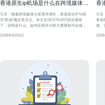
香港原生ip机场是什么在跨境媒体分
香
发中的应用与限制
审
引言：随着跨境媒体分发需求增长，香港原生IP与相
引言
关“机场”概念受关注。本文在SEO与GEO优化视角
务器
下，说明是什么、如何应用并分析主要限制与合规考
规、
量，便于内容分发决策与技术部署。 什么是香港原生
估风险与控制
2026年8月6日
202
IP与“IP机场”概念 “香港原生IP”指由香港本地运营商或
访问
数据中心分配、路由源自香港的公网地址。所谓“I
口，
于服
任何