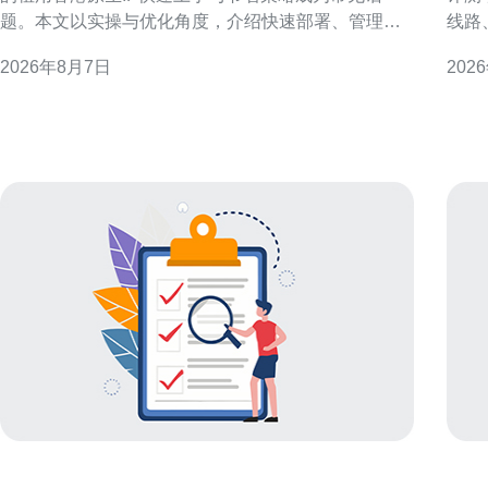
题。本文以实操与优化角度，介绍快速部署、管理与
线路
成本控制要点，帮助企业用有限预算获得稳定、合规
助读
2026年8月7日
202
的香港网络出口与地理定位效果。 为什么中小企业需
GEO优化决策。
要租用香港原生IP 对于需要在港市场展示本地化服
机房
务、访问受地域限制资源或提升GEO相关广告投放效
跨境
果的中小企业，