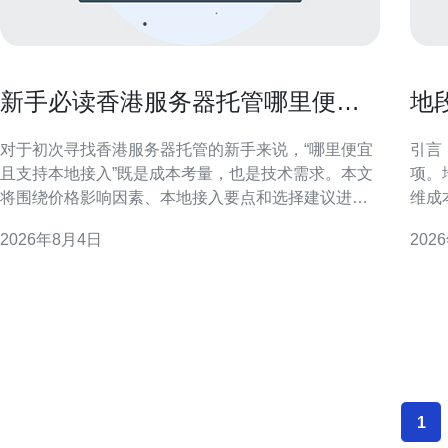
新手必读香港服务器托管哪里便宜
地
且支持本地接入
机
对于初次寻找香港服务器托管的新手来说，“哪里便宜
引言
且支持本地接入”既是成本考量，也是技术需求。本文
项。
将围绕价格影响因素、本地接入要点和选择建议进行
维成
专业梳理，帮助你在香港机房选购时既省钱又能保证
的企
2026年8月4日
202
访问体验。 香港服务器托管价格影响因素 价格并非唯
于SE
一衡量标准，带宽、端口类型、机柜位、供电与冗
还是设
余、安全服务和运维支持都会影响总成本。地理位
衡”
置、机房等级与与
1