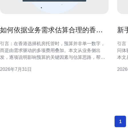
如何依据业务需求估算合理的香港
新
机房托管啥价格预算范围
和
引言：在香港选择机房托管时，预算并非单一数字，
引言
而是由需求驱动的多项费用叠加。本文从业务侧出
问体
发，逐项说明影响预算的关键因素与估算思路，帮助
本文
在香港或面向香港用户的项目制定更精准的托管预算
析与建议，
2026年7月31日
202
范围。 需求评估与目标定位 先明确业务目标：流量规
通常
模、响应时延、可用性要求与合规限制。根据用户分
下行
布、峰值并发与增长预期
既涉
大带
1