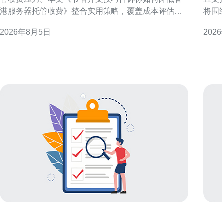
港服务器托管收费》整合实用策略，覆盖成本评估、
将围
配置优化、带宽管理、合同谈判与运维自动化，旨在
专业
2026年8月5日
202
在不牺牲稳定性与合规性的前提下，帮助企业有效降
访问体验。 香港服务器
低托管费用并提升资源利用率。 评估当前成本与使用
一衡
需求 第一步是全面梳理现有支出与实际资源使用情
余、
况，包括CPU、
置、