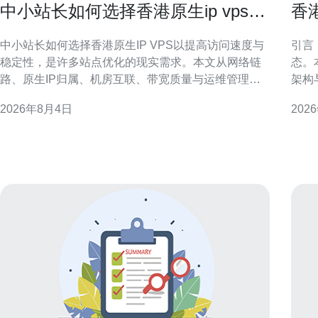
中小站长如何选择香港原生ip vps以
香
提高访问速度与稳定性
高
中小站长如何选择香港原生IP VPS以提高访问速度与
引言
稳定性，是许多站点优化的现实需求。本文从网络链
态。
路、原生IP归属、机房互联、带宽质量与运维管理等
架构
维度，列出实用评估标准与操作建议，帮助站点在目
验。 一、带宽与链路冗余：基础保障 香港大带宽服务
2026年8月4日
202
标区域获得更低延迟、更高可用性的访问体验。 为什
提供
么选择香港原生IP VPS 香港原生IP VPS通常具备邻近
互联
大陆的低延迟链路、直连国际
提升电
容：